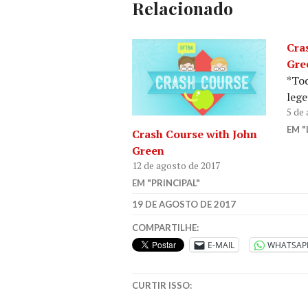
Relacionado
Cra
Gre
*Tod
leg
5 de
EM "
Crash Course with John
Green
12 de agosto de 2017
EM "PRINCIPAL"
19 DE AGOSTO DE 2017
COMPARTILHE:
E-MAIL
WHATSAP
CURTIR ISSO: