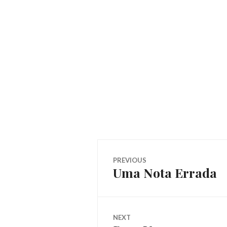
Navegação
PREVIOUS
Uma Nota Errada
Previous
de
post:
Post
NEXT