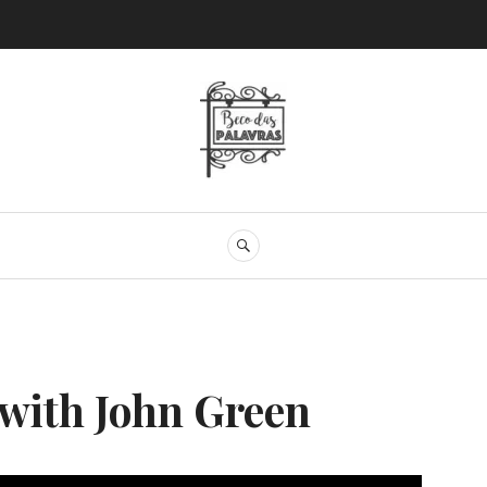
Beco das Palav
SEARCH
with John Green