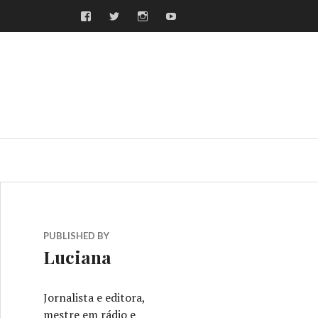
Facebook
Twitter
Instagram
Youtube
ras
PUBLISHED BY
Luciana
Jornalista e editora,
mestre em rádio e