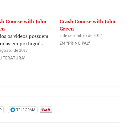
sh Course with John
Crash Course with John
en
Green
2 de setembro de 2017
os os videos possuem
endas em português.
EM "PRINCIPAL"
 agosto de 2017
LITERATURA"
P
TELEGRAM