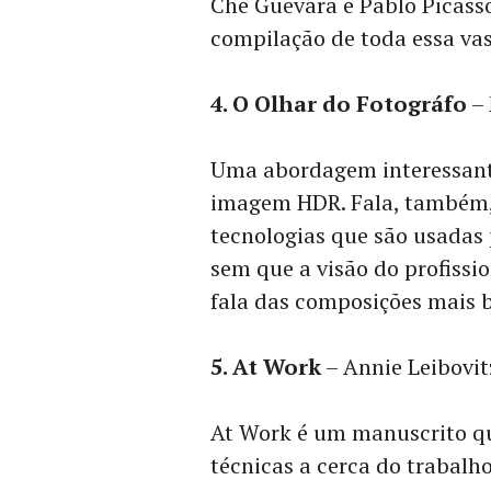
Che Guevara e Pablo Picass
compilação de toda essa vas
4. O Olhar do Fotográfo
– 
Uma abordagem interessante 
imagem HDR. Fala, também,
tecnologias que são usadas 
sem que a visão do profiss
fala das composições mais b
5. At Work
– Annie Leibovit
At Work é um manuscrito qu
técnicas a cerca do trabalho