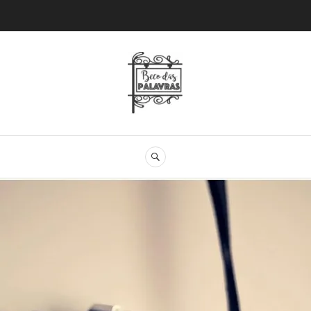
Beco das Palav
SEARCH