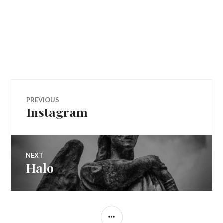
Navegação
PREVIOUS
Instagram
Previous
de
post:
Post
NEXT
Halo
Next
post:
SIDEBAR