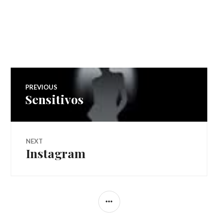
Navegação
PREVIOUS
Sensitivos
Previous
de
post:
Post
NEXT
Instagram
Next
post:
SIDEBAR