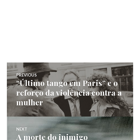
Navegação
PREVIOUS
“Último tango em Paris” e o
Previous
de
post:
reforço da violência contra a
mulher
Post
NEXT
A morte do inimigo
Next