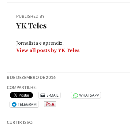
PUBLISHED BY
YK Teles
Jornalista e aprendiz.
View all posts by YK Teles
8 DE DEZEMBRO DE 2016
#U2
COMPARTILHE:
#MUSICADODIA
E-MAIL
WHATSAPP
#FOTOGRAFIA
TELEGRAM
#MUSIC
CURTIR ISSO: