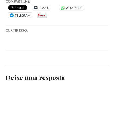
BERTOLUCCI
,
COMPARTILHE:
CINEMA
,
E-MAIL
WHATSAPP
ESTUPRO
,
TELEGRAM
INSTAMOVIE
,
LASTTANGOINPARIS
,
MARIASCHNEIDER
CURTIR ISSO:
Deixe uma resposta