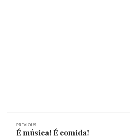
Navegação
PREVIOUS
É música! É comida!
Previous