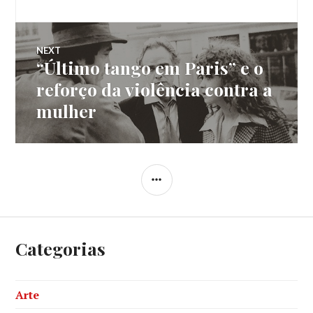
de
post:
Post
NEXT
“Último tango em Paris” e o
Next
post:
reforço da violência contra a
mulher
SIDEBAR
Categorias
Arte