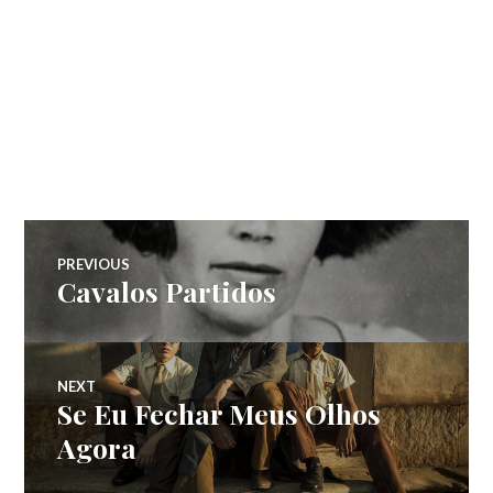
Navegação
PREVIOUS
Cavalos Partidos
Previous
de
post:
Post
NEXT
Se Eu Fechar Meus Olhos
Next
post:
Agora