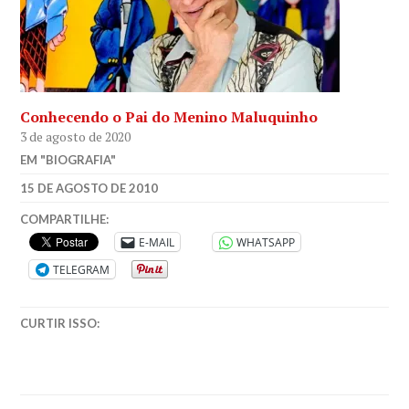
Conhecendo o Pai do Menino Maluquinho
3 de agosto de 2020
EM "BIOGRAFIA"
VAN26
15 DE AGOSTO DE 2010
COMPARTILHE:
E-MAIL
WHATSAPP
TELEGRAM
CURTIR ISSO: