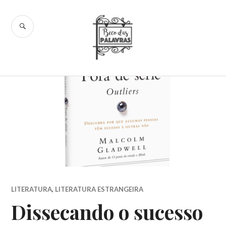
Skip
to
SEARCH
content
Beco das
Palavras
LITERATURA
,
LITERATURA ESTRANGEIRA
Dissecando o sucesso