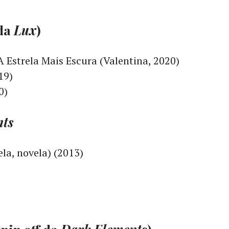
 da
Lux
)
A Estrela Mais Escura (Valentina, 2020)
19)
0)
nts
la, novela) (2013)