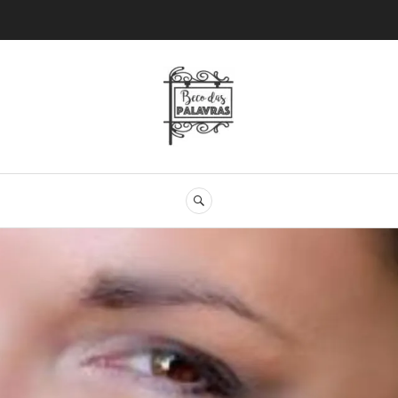
Beco das Palav
SEARCH