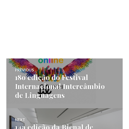
Navegação
PREVIOUS
18o edição do Festival
Previous
de
post:
Internacional Intercâmbio
de Linguagens
Post
NEXT
14a edição da Bienal de
Next