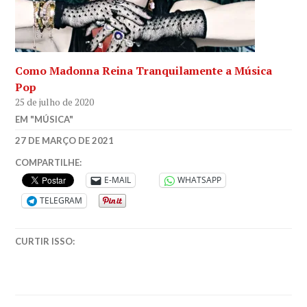
Como Madonna Reina Tranquilamente a Música
Pop
25 de julho de 2020
EM "MÚSICA"
ANA
27 DE MARÇO DE 2021
BLACK
COMPARTILHE:
SWAN
,
E-MAIL
WHATSAPP
CISNE
TELEGRAM
NEGRO
,
DARREN
ARONOFSKY
,
CURTIR ISSO:
GLOBO
DE
OURO
,
MELHOR
ATRIZ
,