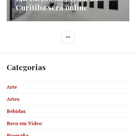
post:
Curitiba será online
SIDEBAR
Categorias
Arte
Artes
Bebidas
Beco em Video
Biografia