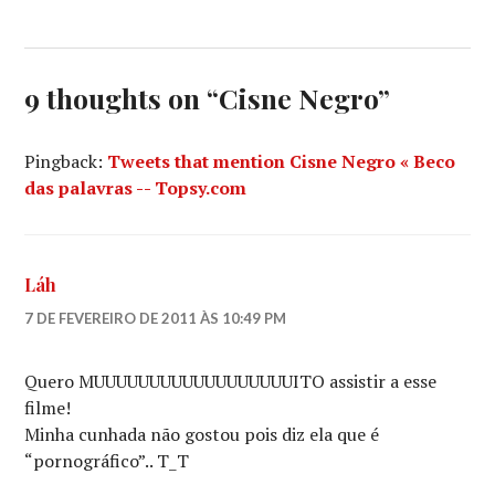
NATALIE
PORTMAN
,
OSCAR
2011
,
9 thoughts on “
Cisne Negro
”
REQUIEM
PARA
UM
Pingback:
Tweets that mention Cisne Negro « Beco
SONHO
das palavras -- Topsy.com
Láh
7 DE FEVEREIRO DE 2011 ÀS 10:49 PM
Quero MUUUUUUUUUUUUUUUUUUITO assistir a esse
filme!
Minha cunhada não gostou pois diz ela que é
“pornográfico”.. T_T