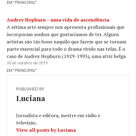
EM "PRINCIPAL"
Audrey Hepburn – uma vida de ascendência
A sétima arte sempre nos apresenta profissionais que
incorporam sonhos que gostaríamos de ter. Alguns
artistas são tão bons naquilo que fazem que se tornam
parte essencial para todo o drama vivido nas telas. É o
caso de Audrey Hepburn (1929-1993), uma atriz belga
10 de outubro de 2019
que teve sua vida marcada por…
EM "PRINCIPAL"
PUBLISHED BY
Luciana
Jornalista e editora, mestre em rádio e
televisão.
View all posts by Luciana