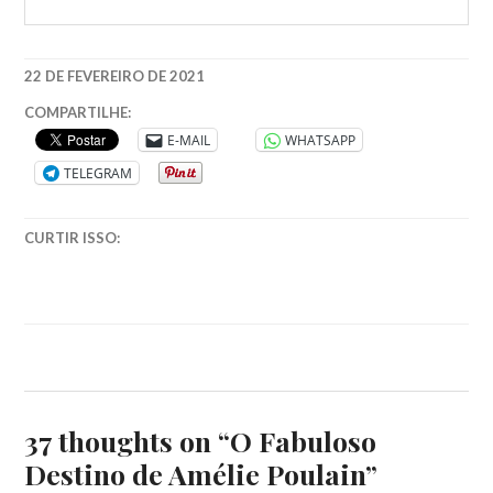
22 DE FEVEREIRO DE 2021
AMELIE
COMPARTILHE:
POULAIN
,
E-MAIL
WHATSAPP
AUDREY
TELEGRAM
TATOU
,
FABULOSO
DESTINO
CURTIR ISSO:
DE
AMELIE
POULAIN
,
FILMES
FRANCESES
,
YANN
TIERSEN
37 thoughts on “
O Fabuloso
Destino de Amélie Poulain
”