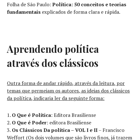
Folha de São Paulo:
Política: 50 conceitos e teorias
fundamentais
explicados de forma clara e rápida.
Aprendendo política
através dos clássicos
Outra forma de andar rápido, através da leitura, por
temas que permeiam os autores, as ideias dos clássicos
da política, indicaria ler da seguinte forma:
O Que é Política
: Editora Brasiliense
O Que é Poder
: editora Brasiliense
Os Clássicos Da política – VOL I e II
– Francisco
Weffort (Os dois volumes que são livros finos, já trazem