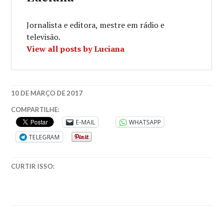
Jornalista e editora, mestre em rádio e
televisão.
View all posts by Luciana
10 DE MARÇO DE 2017
BECODASPALAVRAS
,
COMPARTILHE:
EDITORA
E-MAIL
WHATSAPP
NOVO
TELEGRAM
CONCEITO
,
EMILYGIFFINS
,
ROMANCE
CURTIR ISSO: