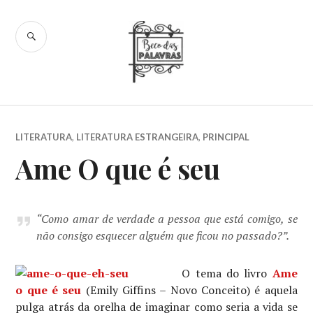
Skip
to
SEARCH
content
Beco das
Palavras
LITERATURA
,
LITERATURA ESTRANGEIRA
,
PRINCIPAL
Ame O que é seu
“Como amar de verdade a pessoa que está comigo, se
não consigo esquecer alguém que ficou no passado?”.
O tema do livro
Ame
o que é seu
(Emily Giffins – Novo Conceito) é aquela
pulga atrás da orelha de imaginar como seria a vida se