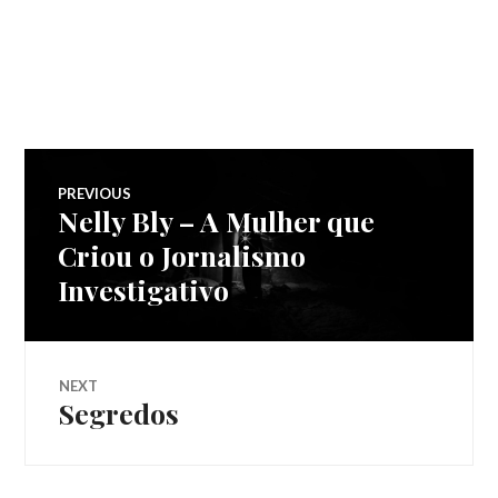
Navegação
PREVIOUS
Nelly Bly – A Mulher que
Previous
de
post:
Criou o Jornalismo
Investigativo
Post
NEXT
Segredos
Next
post: