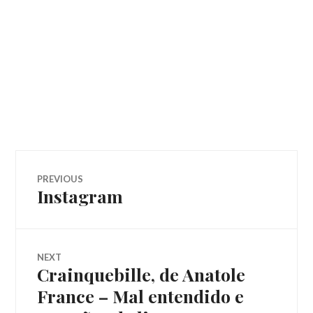
Navegação
PREVIOUS
Instagram
Previous
de
post:
Post
NEXT
Crainquebille, de Anatole
Next
post:
France – Mal entendido e