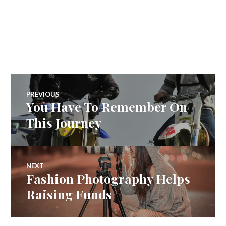
Navegação
PREVIOUS
You Have To Remember On
Previous
de
post:
This Journey
Post
NEXT
Fashion Photography Helps
Next
post:
Raising Funds