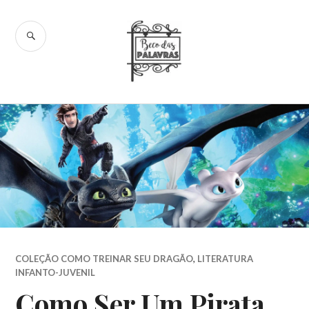
Skip
to
SEARCH
content
Beco das
Palavras
COLEÇÃO COMO TREINAR SEU DRAGÃO
,
LITERATURA
INFANTO-JUVENIL
Como Ser Um Pirata