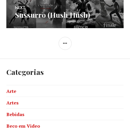
Post
NEXT
Sussurro (Hush Hush)
Next
post:
SIDEBAR
Categorias
Arte
Artes
Bebidas
Beco em Video