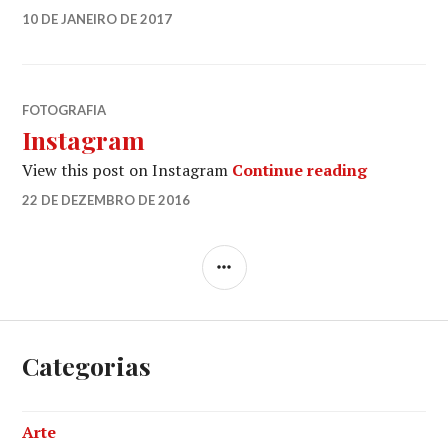
YK
10 DE JANEIRO DE 2017
LEAVE
TELES
A
COMMENT
FOTOGRAFIA
Instagram
Instagram
View this post on Instagram
Continue reading
YK
22 DE DEZEMBRO DE 2016
LEAVE
TELES
A
COMMENT
SIDEBAR
Categorias
Arte