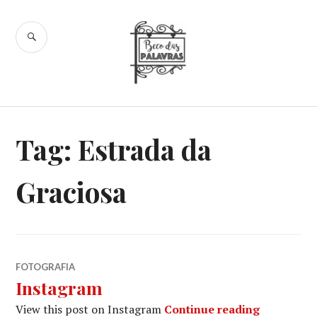
Skip
to
SEARCH
content
Beco das
Palavras
Tag:
Estrada da
Graciosa
FOTOGRAFIA
Instagram
Instagram
View this post on Instagram
Continue reading