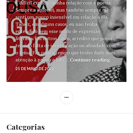
É difícil explicar minha relação com a poesia.
Sempre a apreciei, mas também sempre me
senti um pouco insensível em relação a ela.
Talvez, em alguns casos, eu não tenha
entendido bem esse modo de expressão
literária. Em outros casos, acredito que possa
ter sido falta de identificação ou afinidade com
o tema. Faz pouco tempo que tenho dado mais
Sangue Ne
atenção à poesia e lido …
Continue reading
SARAH
25 DE MAIO DE 2022
LEAVE
FT
A
COMMENT
SIDEBAR
Categorias