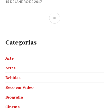
LUCIANA
15 DE JANEIRO DE 2017
LEAVE
A
COMMENT
SIDEBAR
Categorias
Arte
Artes
Bebidas
Beco em Video
Biografia
Cinema