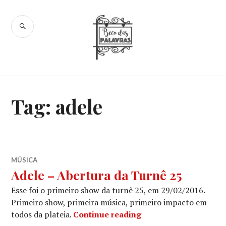
Skip
to
SEARCH
content
Beco das
Palavras
Tag:
adele
MÚSICA
Adele – Abertura da Turnê 25
Esse foi o primeiro show da turnê 25, em 29/02/2016.
Primeiro show, primeira música, primeiro impacto em
Adele – Abertura da 
todos da plateia.
Continue reading