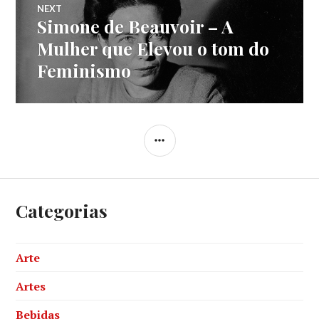
NEXT
Simone de Beauvoir – A
Next
post:
Mulher que Elevou o tom do
Feminismo
SIDEBAR
Categorias
Arte
Artes
Bebidas