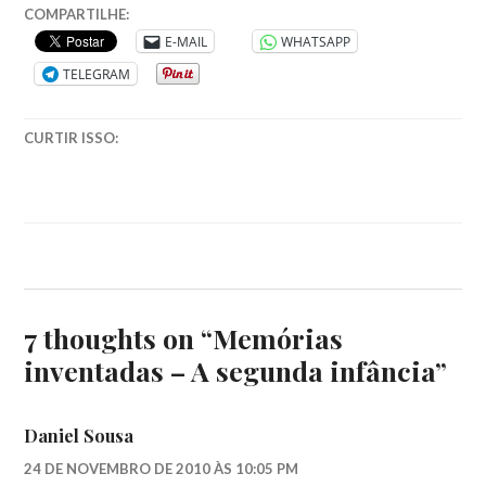
MANOEL
COMPARTILHE:
DE
E-MAIL
WHATSAPP
BARROS
,
TELEGRAM
MANOEL
DE
BARROS
CURTIR ISSO:
MEMORIAS
INVENTADAS
,
MANOEL
DE
BARROS
MEMORIAS
INVENTADAS
A
SEGUNDA
7 thoughts on “
Memórias
INFANCIA
,
MANOEL
inventadas – A segunda infância
”
DE
BARROS
PROSA
,
Daniel Sousa
MARTHA
DE
24 DE NOVEMBRO DE 2010 ÀS 10:05 PM