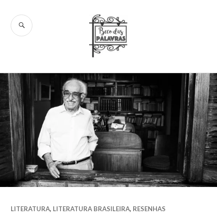
Skip
to
SEARCH
content
Beco das
Palavras
LITERATURA
,
LITERATURA BRASILEIRA
,
RESENHAS