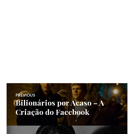
Navegação
PREVIOUS
Bilionários por Acaso – A
Previous
de
post:
Criação do Facebook
Post