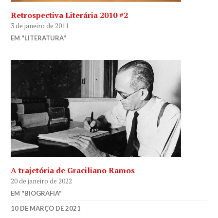
Retrospectiva Literária 2010 #2
3 de janeiro de 2011
EM "LITERATURA"
A trajetória de Graciliano Ramos
20 de janeiro de 2022
EM "BIOGRAFIA"
ANA
10 DE MARÇO DE 2021