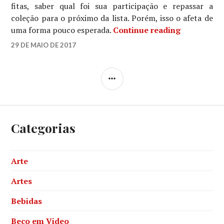
fitas, saber qual foi sua participação e repassar a
coleção para o próximo da lista. Porém, isso o afeta de
“Os 13 Por
uma forma pouco esperada.
Continue reading
ANA
29 DE MAIO DE 2017
LEAVE
A
COMMENT
SIDEBAR
Categorias
Arte
Artes
Bebidas
Beco em Video